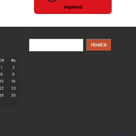
impaired
Поиск
ПОИСК
Сб
Вс
1
2
8
9
15
16
22
23
29
30