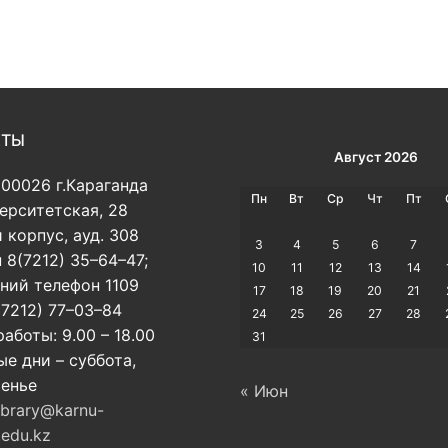
КТЫ
Август 2026
100026 г.Караганда
Пн
Вт
Ср
Чт
Пт
верситетская, 28
 корпус, ауд. 308
3
4
5
6
7
 8(7212) 35–64–47;
10
11
12
13
14
ний телефон 1109
17
18
19
20
21
(7212) 77–03–84
24
25
26
27
28
аботы: 9.00 – 18.00
31
е дни – суббота,
сенье
« Июн
ibrary@karnu-
.edu.kz