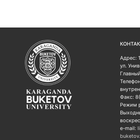
КОНТА
Адрес: 
ул. Уни
Главный
Телефон
внутрен
Факс: 8
Режим р
Выходны
воскре
e-mail:
l
buketov