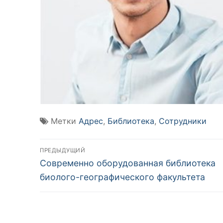
Метки
Адрес
,
Библиотека
,
Сотрудники
Навигация
ПРЕДЫДУЩИЙ
Предыдущая
по
Современно оборудованная библиотека
запись:
биолого-географического факультета
записям