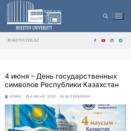
Перейти
к
содержимому
Найти:
BUKETOV.EDU.KZ
4 июня – День государственных
символов Республики Казахстан
ADMIN
4 ИЮНЯ, 2026
БЕЗ РУБРИКИ