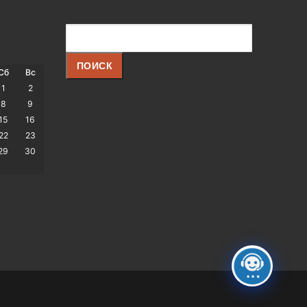
Поиск
ПОИСК
Сб
Вс
1
2
8
9
15
16
22
23
29
30