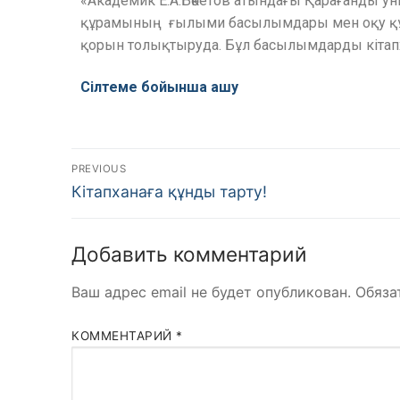
«
Академик Е.А.Бөкетов атындағы Қарағанды ун
құрамының ғылыми басылымдары мен оқу құр
қорын толықтыруда. Бұл басылымдарды кітапх
Сілтеме бойынша ашу
PREVIOUS
Кітапханаға құнды тарту!
Добавить комментарий
Ваш адрес email не будет опубликован.
Обяза
КОММЕНТАРИЙ
*