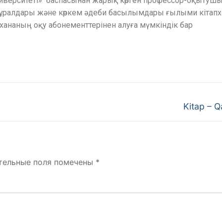
иверситеті
»
баспасынан жарық көрген профессор-оқытуш
алдары және көркем әдеби басылымдары ғылыми кітапх
ананың оқу абонементтерінен алуға мүмкіндік бар
Kitap – 
тельные поля помечены
*