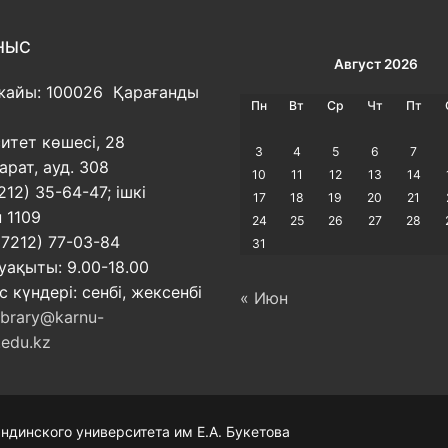
НЫС
Август 2026
жайы: 100026 Қарағанды
Пн
Вт
Ср
Чт
Пт
итет көшесі, 28
3
4
5
6
7
арат, ауд. 308
10
11
12
13
14
212) 35-64-47; ішкі
17
18
19
20
21
 1109
24
25
26
27
28
(7212) 77-03-84
31
ақыты: 9.00-18.00
 күндері: сенбі, жексенбі
« Июн
ibrary@karnu-
.edu.kz
ндинского университета им Е.А. Букетова