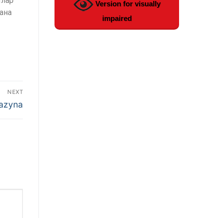
ылар
Version for visually
ана
impaired
NEXT
Qazyna