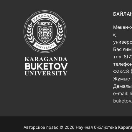
БАЙЛА
Мекен-
қ.
универс
Бас ғим
тел. 8(7
телефон
Факс:8 
Жұмыс у
Демалыс
e-mail:
l
buketov
Авторское право © 2026 Научная библиотека Карага