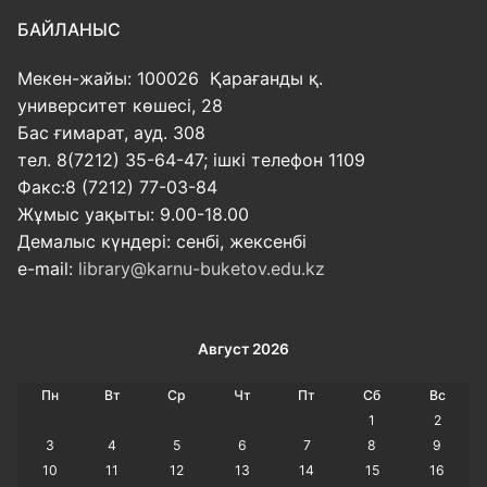
БАЙЛАНЫС
Мекен-жайы: 100026 Қарағанды қ.
университет көшесі, 28
Бас ғимарат, ауд. 308
тел. 8(7212) 35-64-47; ішкі телефон 1109
Факс:8 (7212) 77-03-84
Жұмыс уақыты: 9.00-18.00
Демалыс күндері: сенбі, жексенбі
e-mail:
library@karnu-buketov.edu.kz
Август 2026
Пн
Вт
Ср
Чт
Пт
Сб
Вс
1
2
3
4
5
6
7
8
9
10
11
12
13
14
15
16