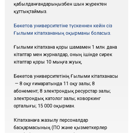
қабылданғандарыңызбен шын жүректен
құттықтаймыз.
Бөкетов университетіне түскеннен кейін сіз
Ғылыми кітапхананың оқырманы боласыз.
Ғылыми кітапхана қоры шамамен 1 млн. дана
кітаптар мен журналдар, оның ішінде сирек
кітаптар қоры 10 мыңға жуық.
Бөкетов университетінің Ғылыми кітапханасы
— 8 оқу ғимаратында 11 оқу залы; 8
абонемент; 8 электрондық ресурстар залы;
электрондық католог залы; коворкинг
орталығы; 15 000 оқырман.
Кітапханаға жазылу персоналдар
басқармасының (ПОҚ және қызметкерлер