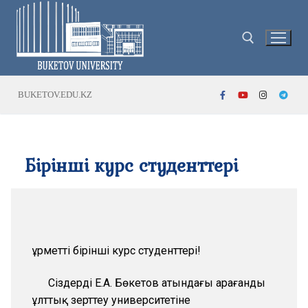
BUKETOV.EDU.KZ
Бірінші курс студенттері
Құрметті бірінші курс студенттері!
Сіздерді Е.А. Бөкетов атындағы Қарағанды
ұлттық зерттеу университетіне