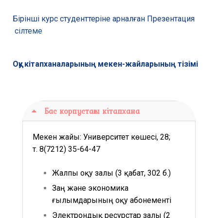
Бірінші курс студенттеріне арналған Презентация
сілтеме
Оқу кітапханаларының мекен-жайларының тізімі
Бас корпустағы кітапхана
Мекен жайы: Университет көшесі, 28;
т.
8(7212)
35-64-47
Жалпы оқу залы (3 қабат, 302 б.)
Заң және экономика
ғылымдарының оқу абонементі
Электрондық ресурстар залы (2