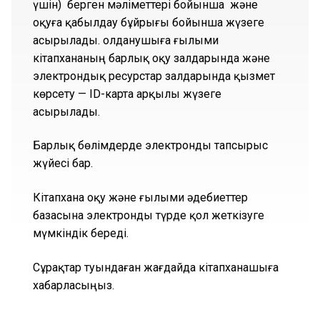
үшін) берген мәліметтері бойынша және
оқуға қабылдау бұйрығы бойынша жүзеге
асырылады. Қолданушыға ғылыми
кітапхананың барлық оқу залдарында және
электрондық ресурстар залдарында қызмет
көрсету — ID-карта арқылы жүзеге
асырылады.
Барлық бөлімдерде электронды тапсырыс
жүйесі бар.
Кітапхана оқу және ғылыми әдебиеттер
базасына электронды түрде қол жеткізуге
мүмкіндік береді.
Сұрақтар туындаған жағдайда кітапханашыға
хабарласыңыз.