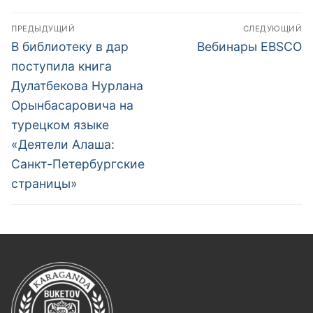
Навигация
ПРЕДЫДУЩИЙ
СЛЕДУЮЩИЙ
по
Предыдущая
Следующая
В библиотеку в дар
Вебинары EBSCO
запись:
запись:
записям
поступила книга
Дулатбекова Нурлана
Орынбасаровича на
турецком языке
«Деятели Алаша:
Санкт-Петербургские
страницы»