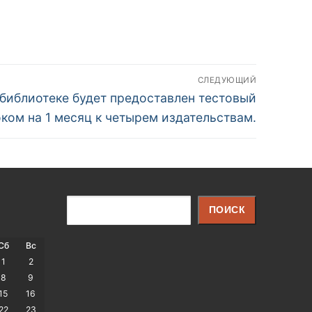
СЛЕДУЮЩИЙ
 библиотеке будет предоставлен тестовый
ком на 1 месяц к четырем издательствам.
Поиск
ПОИСК
Сб
Вс
1
2
8
9
15
16
22
23