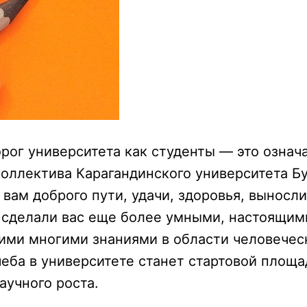
ог университета как студенты — это означа
ллектива Карагандинского университета Бу
ам доброго пути, удачи, здоровья, выносли
, сделали вас еще более умными, настоящи
ми многими знаниями в области человеческ
чеба в университете станет стартовой площ
аучного роста.