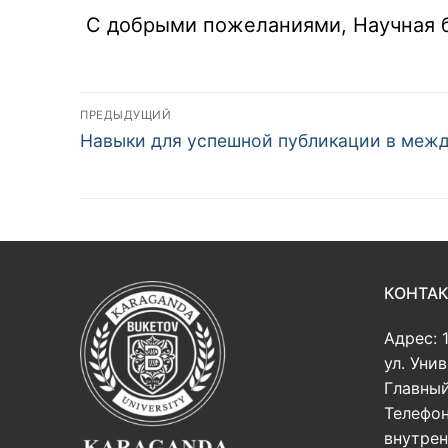
С добрыми пожеланиями, Научная 
Навигация
ПРЕДЫДУЩИЙ
Предыдущая
по
Навыки для успешной публикации в меж
запись:
записям
КОНТА
Адрес: 
ул. Уни
Главный
Телефон
внутрен