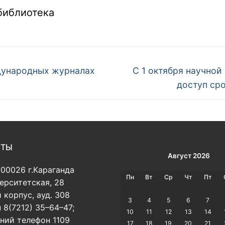
библиотека
Следующая
дународных журналах
C 1 октября научной
запись:
доступ сро
КТЫ
Август 2026
100026 г.Караганда
Пн
Вт
Ср
Чт
Пт
верситетская, 28
 корпус, ауд. 308
3
4
5
6
7
 8(7212) 35–64–47;
10
11
12
13
14
ний телефон 1109
17
18
19
20
21