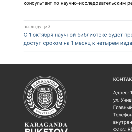
консультант по научно-исследовательским ре
Навигация
ПРЕДЫДУЩИЙ
Предыдущая
по
C 1 октября научной библиотеке будет п
запись:
доступ сроком на 1 месяц к четырем изд
записям
КОНТА
Адрес: 
ул. Уни
Главный
Телефон
внутрен
Факс: 8