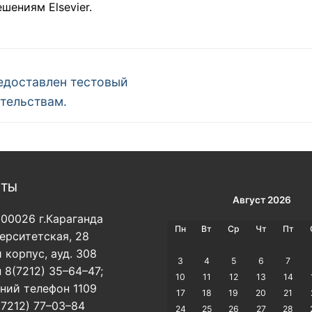
шениям Elsevier.
редоставлен тестовый
ательствам.
КТЫ
Август 2026
100026 г.Караганда
Пн
Вт
Ср
Чт
Пт
верситетская, 28
 корпус, ауд. 308
3
4
5
6
7
 8(7212) 35–64–47;
10
11
12
13
14
ний телефон 1109
17
18
19
20
21
(7212) 77–03–84
24
25
26
27
28