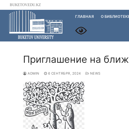
Перейти
BUKETOV.EDU.KZ
к
ГЛАВНАЯ
О БИБЛИОТЕК
содержимому
Приглашение на ближа
ADMIN
6 СЕНТЯБРЯ, 2024
NEWS