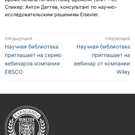
Спикер: Антон Дегтев, консультант по научно-
исследовательским решениям Elsevier.
Навигация
ПРЕДЫДУЩИЙ
СЛЕДУЮЩИЙ
по
Предыдущая
Следующая
Научная библиотека
Научная библиотека
запись:
запись:
записям
приглашает на серию
приглашает на
вебинаров компании
вебинар от компании
EBSCO
Wiley