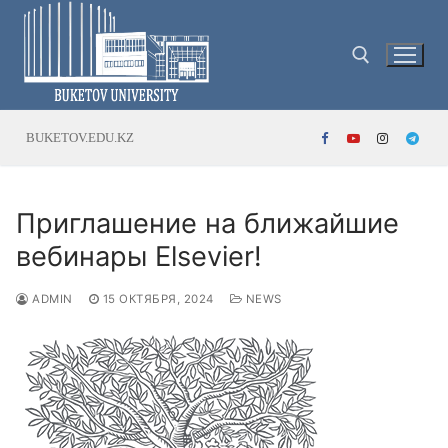
Перейти
к
содержимому
Найти:
BUKETOV.EDU.KZ
Приглашение на ближайшие
вебинары Elsevier!
ADMIN
15 ОКТЯБРЯ, 2024
NEWS