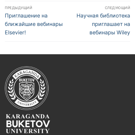
Навигация
ПРЕДЫДУЩИЙ
СЛЕДУЮЩИЙ
по
Предыдущая
Следующая
Приглашение на
Научная библиотека
запись:
запись:
записям
ближайшие вебинары
приглашает на
Elsevier!
вебинары Wiley