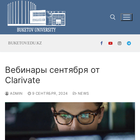
Перейти
к
содержимому
Найти:
BUKETOV.EDU.KZ
Вебинары сентября от
Clarivate
ADMIN
9 СЕНТЯБРЯ, 2024
NEWS