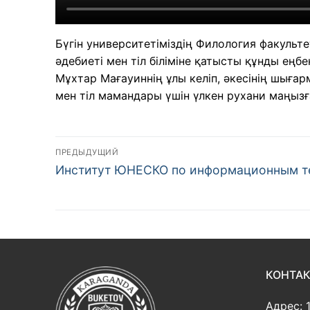
Бүгін университетіміздің Филология факульт
әдебиеті мен тіл біліміне қатысты құнды еңб
Мұхтар Мағауиннің ұлы келіп, әкесінің шыға
мен тіл мамандары үшін үлкен рухани маңызғ
Навигация
ПРЕДЫДУЩИЙ
Предыдущая
по
Институт ЮНЕСКО по информационным т
запись:
записям
КОНТА
Адрес: 