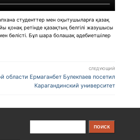
тапхана студенттер мен оқытушыларға қазақ
айы қонақ ретінде қазақтың белгілі жазушысы
ен бөлісті. Бұл шара болашақ әдебиетшілер
СЛЕДУЮЩИЙ
й области Ермаганбет Булекпаев посетил
Карагандинский университет
Поиск
ПОИСК