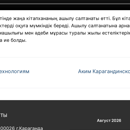
етінде жаңа кітапхананың ашылу салтанаты өтті. Бұл кі
ектерді оқуға мүмкіндік береді. Ашылу салтанатына арн
рмашылығы мен әдеби мұрасы туралы жылы естеліктерім
а ие болды.
Следующая
ехнологиям
Аким Карагандинско
запись:
КТЫ
Август 2026
100026 г.Караганда