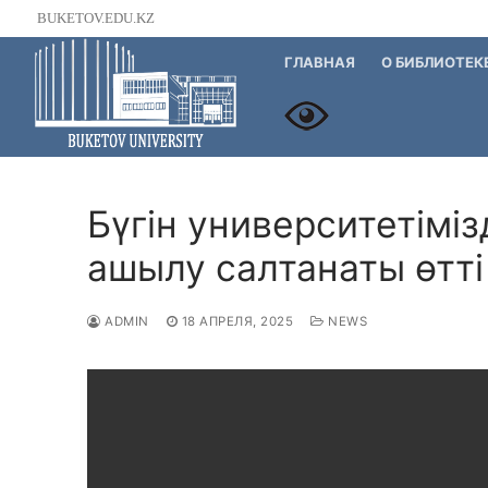
Перейти
BUKETOV.EDU.KZ
к
ГЛАВНАЯ
О БИБЛИОТЕК
содержимому
Бүгін университетімі
ашылу салтанаты өтті
ADMIN
18 АПРЕЛЯ, 2025
NEWS