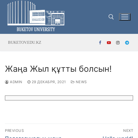
Skip
to
content
Search for:
BUKETOV.EDU.KZ
Жаңа Жыл құтты болсын!
ADMIN
29 ДЕКАБРЯ, 2021
NEWS
Навигация
PREVIOUS
NEXT
Previous
Next