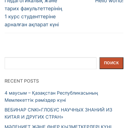
по
Педагогикалық және
Hello world!
post:
post:
записям
тарих факультеттерінің
1 курс студенттеріне
арналған ақпарат күні
Поиск
ПОИСК
RECENT POSTS
4 маусым – Қазақстан Республикасының
Мемлекеттік рәміздер күні
ВЕБИНАР CNKI«ГЛОБУС НАУЧНЫХ ЗНАНИЙ ИЗ
КИТАЯ И ДРУГИХ СТРАН»
МӘДЕНИЕТ ЖӘНЕ ӨНЕР ҚЫЗМЕТКЕРЛЕРІ КҮНІ