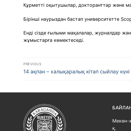
Құрметті оқытушылар, докторанттар және м
Бірінші наурыздан бастап университетте Scop
Енді сізде ғылыми мақалалар, журналдар жән
жұмыстарға көмектеседі.
Навигация
PREVIOUS
Previous
по
14 ақпан – халықаралық кітап сыйлау күні
post:
записям
БАЙЛА
Мекен-
қ.