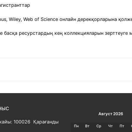
агистранттар
us, Wiley, Web of Science онлайн дерекқорларына қолж
е басқа ресурстардың кең коллекцияларын зерттеуге мү
НЫС
Август 2026
жайы: 100026 Қарағанды
Пн
Вт
Ср
Чт
Пт