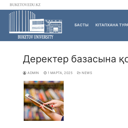
Skip
BUKETOV.EDU.KZ
to
content
БАСТЫ
КІТАПХАНА ТУР
Деректер базасына қо
ADMIN
1 МАРТА, 2025
NEWS