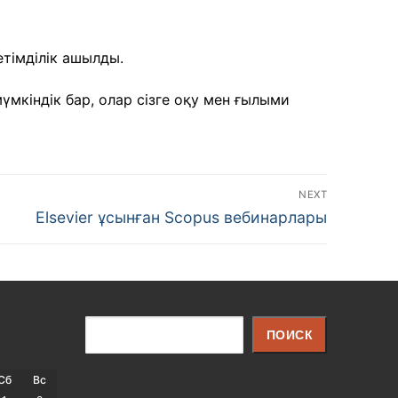
етімділік ашылды.
мкіндік бар, олар сізге оқу мен ғылыми
NEXT
Next
Elsevier ұсынған Scopus вебинарлары
post:
Поиск
ПОИСК
Сб
Вс