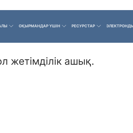
АЛЫ
ОҚЫРМАНДАР ҮШІН
РЕСУРСТАР
ЭЛЕКТРОНДЫ
л жетімділік ашық.