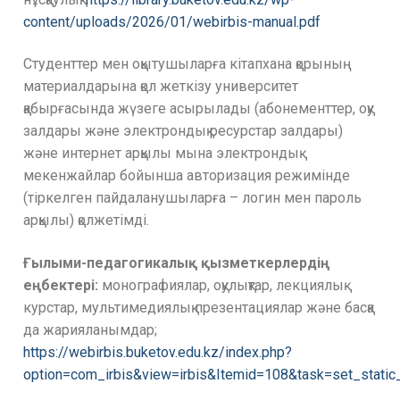
content/uploads/2026/01/webirbis-manual.pdf
Студенттер мен оқытушыларға кітапхана қорының
материалдарына қол жеткізу университет
қабырғасында жүзеге асырылады (абонементтер, оқу
залдары және электрондық ресурстар залдары)
және интернет арқылы мына электрондық
мекенжайлар бойынша авторизация режимінде
(тіркелген пайдаланушыларға – логин мен пароль
арқылы) қолжетімді.
Ғылыми-педагогикалық қызметкерлердің
еңбектері:
монографиялар, оқулықтар, лекциялық
курстар, мультимедиялық презентациялар және басқа
да жарияланымдар;
https://webirbis.buketov.edu.kz/index.php?
option=com_irbis&view=irbis&Itemid=108&task=set_stati