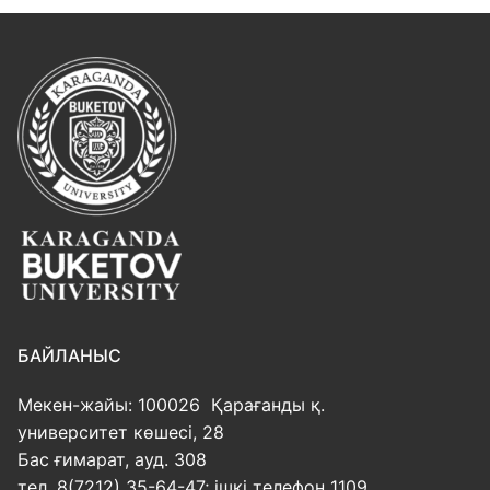
БАЙЛАНЫС
Мекен-жайы: 100026 Қарағанды қ.
университет көшесі, 28
Бас ғимарат, ауд. 308
тел. 8(7212) 35-64-47; ішкі телефон 1109