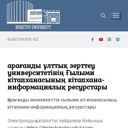
BUKETOV.EDU.KZ
Қарағанды ұлттық зерттеу
университетінің Ғылыми
кітапханасының кітапхана-
информациялық ресурстары
Қарағанды мемлекеттік ғылыми кітапханасының
кітапхана-информациялық ресурстары
Электрондық каталогты пайдалану бойынша
нұсқаулық:
https://library.buketov.edu.kz/wp-