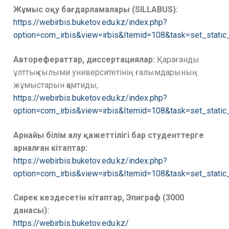
Жұмыс оқу бағдарламалары (SILLABUS):
https://webirbis.buketov.edu.kz/index.php?
option=com_irbis&view=irbis&Itemid=108&task=set_stati
Авторефераттар, диссертациялар:
Қарағанды
ұлттық ғылыми университетінің ғалымдарының
жұмыстарын қамтиды;
https://webirbis.buketov.edu.kz/index.php?
option=com_irbis&view=irbis&Itemid=108&task=set_stati
Арнайы білім алу қажеттілігі бар студенттерге
арналған кітаптар:
https://webirbis.buketov.edu.kz/index.php?
option=com_irbis&view=irbis&Itemid=108&task=set_stat
Сирек кездесетін кітаптар, Эпиграф (3000
данасы):
https://webirbis.buketov.edu.kz/