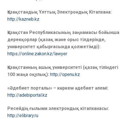
Қазақстандық Ұлттық Электрондық Кітапхана:
http://kazneb.kz
Қазақстан Республикасының заңнамасы бойынша
дерекқорлар (қазақ және орыс тілдерінде,
университет қабырғасында қолжетімді):
https://online.zakon.kz/lawyer
Қазақстанның ашық университеті (қазақ тіліндегі
100 жаңа оқулық):
http://openu.kz
«Әдебиет порталы» – көркем әдебиет әлемі:
http://adebiportal.kz
Ресейдің ғылыми электрондық кітапханасы:
http://elibrary.ru