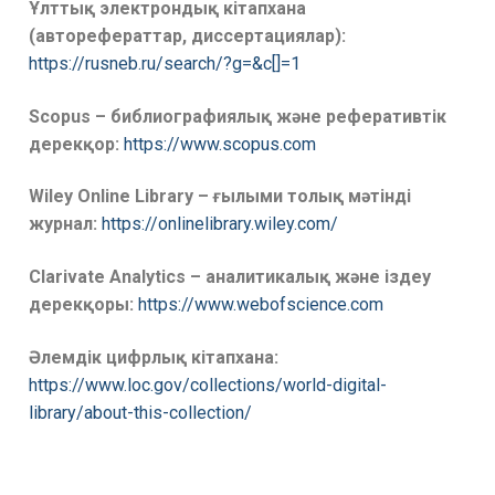
Ұлттық электрондық кітапхана
(авторефераттар, диссертациялар):
https://rusneb.ru/search/?g=&c[]=1
Scopus – библиографиялық және реферативтік
дерекқор:
https://www.scopus.com
Wiley Online Library – ғылыми толық мәтінді
журнал:
https://onlinelibrary.wiley.com/
Clarivate Analytics – аналитикалық және іздеу
дерекқоры:
https://www.webofscience.com
Әлемдік цифрлық кітапхана:
https://www.loc.gov/collections/world-digital-
library/about-this-collection/