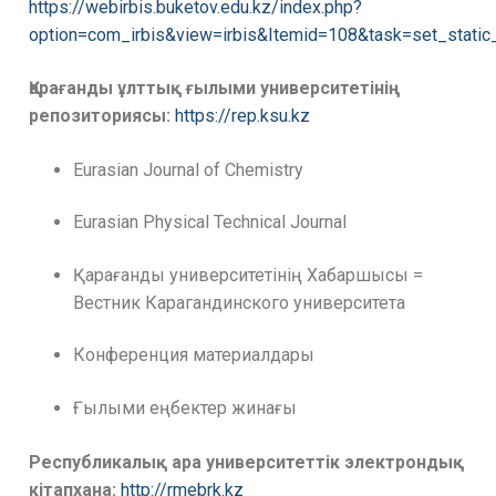
https://webirbis.buketov.edu.kz/index.php?
option=com_irbis&view=irbis&Itemid=108&task=set_stati
Қарағанды ұлттық ғылыми университетінің
репозиториясы:
https://rep.ksu.kz
Eurasian Journal of Chemistry
Eurasian Physical Technical Journal
Қарағанды университетінің Хабаршысы =
Вестник Карагандинского университета
Конференция материалдары
Ғылыми еңбектер жинағы
Республикалық ара университеттік электрондық
кітапхана:
http://rmebrk.kz