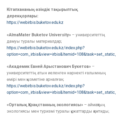
Кітапхананың өзіндік тақырыптық
дерекқорлары:
https://webirbis.buketov.edu.kz
«AlmaMater Buketov University»
– университеттің
дамуы туралы материалдар;
https://webirbis.buketov.edu.kz/index.php?
option=com_irbis&view=irbis&Itemid=108&task=set_stati
«Академик Евней Арыстанович Букетов»
–
университеттің атын иеленген көрнекті ғалымның
өмірі мен қызметіне арналған;
https://webirbis.buketov.edu.kz/index.php?
option=com_irbis&view=irbis&Itemid=108&task=set_static
«Орталық Қазақстанның экологиясы»
– аймақтың
экологиясы мен туризмі туралы құжаттарды қамтиды;